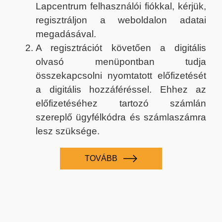
Lapcentrum felhasználói fiókkal, kérjük,
regisztráljon a weboldalon adatai
megadásával.
A regisztrációt követően a digitális
olvasó menüpontban tudja
összekapcsolni nyomtatott előfizetését
a digitális hozzáféréssel. Ehhez az
előfizetéséhez tartozó számlán
szereplő ügyfélkódra és számlaszámra
lesz szüksége.
TOVÁBB