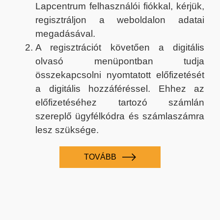
Lapcentrum felhasználói fiókkal, kérjük,
regisztráljon a weboldalon adatai
megadásával.
A regisztrációt követően a digitális
olvasó menüpontban tudja
összekapcsolni nyomtatott előfizetését
a digitális hozzáféréssel. Ehhez az
előfizetéséhez tartozó számlán
szereplő ügyfélkódra és számlaszámra
lesz szüksége.
TOVÁBB