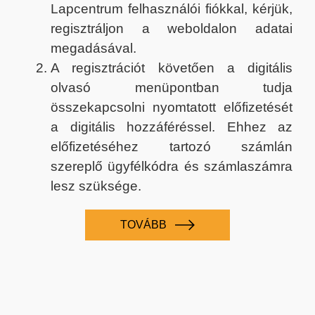
Lapcentrum felhasználói fiókkal, kérjük,
regisztráljon a weboldalon adatai
megadásával.
A regisztrációt követően a digitális
olvasó menüpontban tudja
összekapcsolni nyomtatott előfizetését
a digitális hozzáféréssel. Ehhez az
előfizetéséhez tartozó számlán
szereplő ügyfélkódra és számlaszámra
lesz szüksége.
TOVÁBB