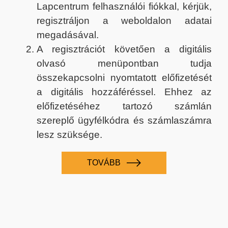
Lapcentrum felhasználói fiókkal, kérjük,
regisztráljon a weboldalon adatai
megadásával.
A regisztrációt követően a digitális
olvasó menüpontban tudja
összekapcsolni nyomtatott előfizetését
a digitális hozzáféréssel. Ehhez az
előfizetéséhez tartozó számlán
szereplő ügyfélkódra és számlaszámra
lesz szüksége.
TOVÁBB