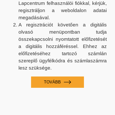
Lapcentrum felhasználói fiókkal, kérjük,
regisztráljon a weboldalon adatai
megadásával.
A regisztrációt követően a digitális
olvasó menüpontban tudja
összekapcsolni nyomtatott előfizetését
a digitális hozzáféréssel. Ehhez az
előfizetéséhez tartozó számlán
szereplő ügyfélkódra és számlaszámra
lesz szüksége.
TOVÁBB