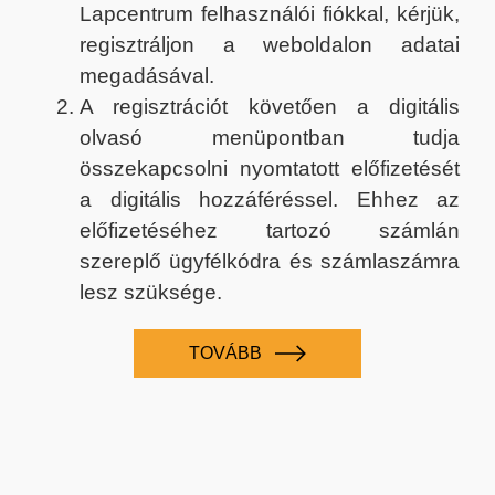
Lapcentrum felhasználói fiókkal, kérjük,
regisztráljon a weboldalon adatai
megadásával.
A regisztrációt követően a digitális
olvasó menüpontban tudja
összekapcsolni nyomtatott előfizetését
a digitális hozzáféréssel. Ehhez az
előfizetéséhez tartozó számlán
szereplő ügyfélkódra és számlaszámra
lesz szüksége.
TOVÁBB