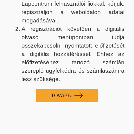
Lapcentrum felhasználói fiókkal, kérjük,
regisztráljon a weboldalon adatai
megadásával.
A regisztrációt követően a digitális
olvasó menüpontban tudja
összekapcsolni nyomtatott előfizetését
a digitális hozzáféréssel. Ehhez az
előfizetéséhez tartozó számlán
szereplő ügyfélkódra és számlaszámra
lesz szüksége.
TOVÁBB