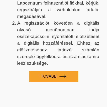
Lapcentrum felhasználói fiókkal, kérjük,
regisztráljon a weboldalon adatai
megadásával.
A regisztrációt követően a digitális
olvasó menüpontban tudja
összekapcsolni nyomtatott előfizetését
a digitális hozzáféréssel. Ehhez az
előfizetéséhez tartozó számlán
szereplő ügyfélkódra és számlaszámra
lesz szüksége.
TOVÁBB