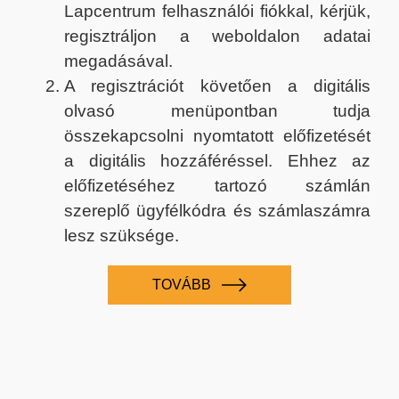
Lapcentrum felhasználói fiókkal, kérjük,
regisztráljon a weboldalon adatai
megadásával.
A regisztrációt követően a digitális
olvasó menüpontban tudja
összekapcsolni nyomtatott előfizetését
a digitális hozzáféréssel. Ehhez az
előfizetéséhez tartozó számlán
szereplő ügyfélkódra és számlaszámra
lesz szüksége.
TOVÁBB