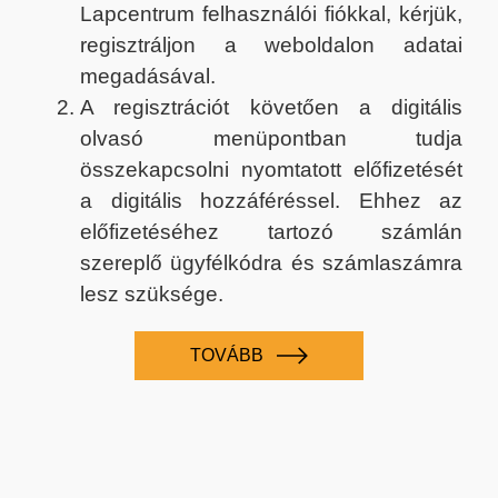
Lapcentrum felhasználói fiókkal, kérjük,
regisztráljon a weboldalon adatai
megadásával.
A regisztrációt követően a digitális
olvasó menüpontban tudja
összekapcsolni nyomtatott előfizetését
a digitális hozzáféréssel. Ehhez az
előfizetéséhez tartozó számlán
szereplő ügyfélkódra és számlaszámra
lesz szüksége.
TOVÁBB