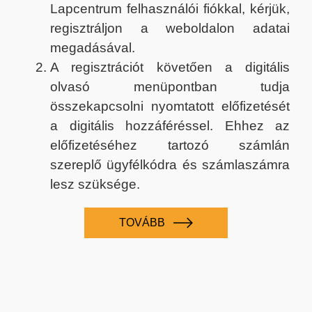
Lapcentrum felhasználói fiókkal, kérjük,
regisztráljon a weboldalon adatai
megadásával.
A regisztrációt követően a digitális
olvasó menüpontban tudja
összekapcsolni nyomtatott előfizetését
a digitális hozzáféréssel. Ehhez az
előfizetéséhez tartozó számlán
szereplő ügyfélkódra és számlaszámra
lesz szüksége.
TOVÁBB