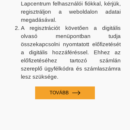
Lapcentrum felhasználói fiókkal, kérjük,
regisztráljon a weboldalon adatai
megadásával.
A regisztrációt követően a digitális
olvasó menüpontban tudja
összekapcsolni nyomtatott előfizetését
a digitális hozzáféréssel. Ehhez az
előfizetéséhez tartozó számlán
szereplő ügyfélkódra és számlaszámra
lesz szüksége.
TOVÁBB