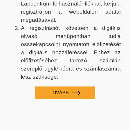
Lapcentrum felhasználói fiókkal, kérjük,
regisztráljon a weboldalon adatai
megadásával.
A regisztrációt követően a digitális
olvasó menüpontban tudja
összekapcsolni nyomtatott előfizetését
a digitális hozzáféréssel. Ehhez az
előfizetéséhez tartozó számlán
szereplő ügyfélkódra és számlaszámra
lesz szüksége.
TOVÁBB