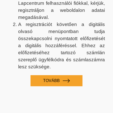
Lapcentrum felhasználói fiókkal, kérjük,
regisztráljon a weboldalon adatai
megadásával.
A regisztrációt követően a digitális
olvasó menüpontban tudja
összekapcsolni nyomtatott előfizetését
a digitális hozzáféréssel. Ehhez az
előfizetéséhez tartozó számlán
szereplő ügyfélkódra és számlaszámra
lesz szüksége.
TOVÁBB