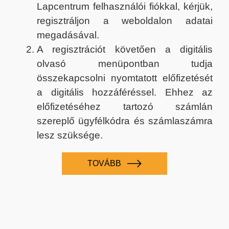
Lapcentrum felhasználói fiókkal, kérjük,
regisztráljon a weboldalon adatai
megadásával.
A regisztrációt követően a digitális
olvasó menüpontban tudja
összekapcsolni nyomtatott előfizetését
a digitális hozzáféréssel. Ehhez az
előfizetéséhez tartozó számlán
szereplő ügyfélkódra és számlaszámra
lesz szüksége.
TOVÁBB