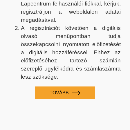
Lapcentrum felhasználói fiókkal, kérjük,
regisztráljon a weboldalon adatai
megadásával.
A regisztrációt követően a digitális
olvasó menüpontban tudja
összekapcsolni nyomtatott előfizetését
a digitális hozzáféréssel. Ehhez az
előfizetéséhez tartozó számlán
szereplő ügyfélkódra és számlaszámra
lesz szüksége.
TOVÁBB