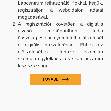
Lapcentrum felhasználói fiókkal, kérjük,
regisztráljon a weboldalon adatai
megadásával.
A regisztrációt követően a digitális
olvasó menüpontban tudja
összekapcsolni nyomtatott előfizetését
a digitális hozzáféréssel. Ehhez az
előfizetéséhez tartozó számlán
szereplő ügyfélkódra és számlaszámra
lesz szüksége.
TOVÁBB