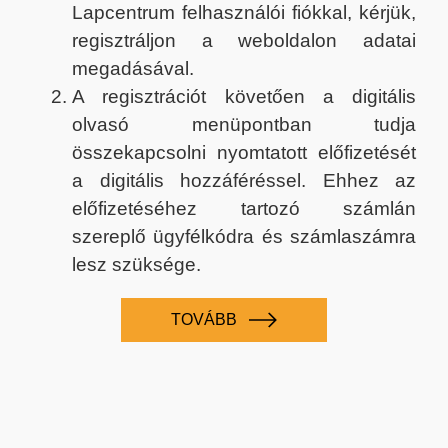
Lapcentrum felhasználói fiókkal, kérjük,
regisztráljon a weboldalon adatai
megadásával.
A regisztrációt követően a digitális
olvasó menüpontban tudja
összekapcsolni nyomtatott előfizetését
a digitális hozzáféréssel. Ehhez az
előfizetéséhez tartozó számlán
szereplő ügyfélkódra és számlaszámra
lesz szüksége.
TOVÁBB