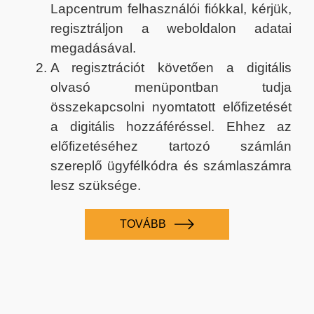
Lapcentrum felhasználói fiókkal, kérjük,
regisztráljon a weboldalon adatai
megadásával.
A regisztrációt követően a digitális
olvasó menüpontban tudja
összekapcsolni nyomtatott előfizetését
a digitális hozzáféréssel. Ehhez az
előfizetéséhez tartozó számlán
szereplő ügyfélkódra és számlaszámra
lesz szüksége.
TOVÁBB