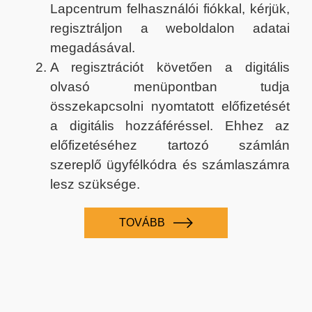
Lapcentrum felhasználói fiókkal, kérjük,
regisztráljon a weboldalon adatai
megadásával.
A regisztrációt követően a digitális
olvasó menüpontban tudja
összekapcsolni nyomtatott előfizetését
a digitális hozzáféréssel. Ehhez az
előfizetéséhez tartozó számlán
szereplő ügyfélkódra és számlaszámra
lesz szüksége.
TOVÁBB