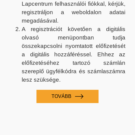
Lapcentrum felhasználói fiókkal, kérjük,
regisztráljon a weboldalon adatai
megadásával.
A regisztrációt követően a digitális
olvasó menüpontban tudja
összekapcsolni nyomtatott előfizetését
a digitális hozzáféréssel. Ehhez az
előfizetéséhez tartozó számlán
szereplő ügyfélkódra és számlaszámra
lesz szüksége.
TOVÁBB