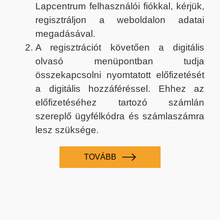
Lapcentrum felhasználói fiókkal, kérjük,
regisztráljon a weboldalon adatai
megadásával.
A regisztrációt követően a digitális
olvasó menüpontban tudja
összekapcsolni nyomtatott előfizetését
a digitális hozzáféréssel. Ehhez az
előfizetéséhez tartozó számlán
szereplő ügyfélkódra és számlaszámra
lesz szüksége.
TOVÁBB