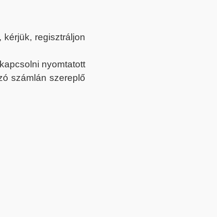
érjük, regisztráljon
ekapcsolni nyomtatott
tozó számlán szereplő