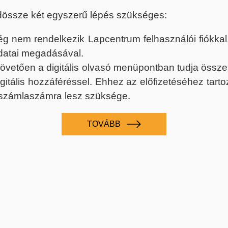
dössze két egyszerű lépés szükséges:
nem rendelkezik Lapcentrum felhasználói fiókkal, k
datai megadásával.
 követően a digitális olvasó menüpontban tudja össz
digitális hozzáféréssel. Ehhez az előfizetéséhez tar
 számlaszámra lesz szüksége.
TOVÁBB