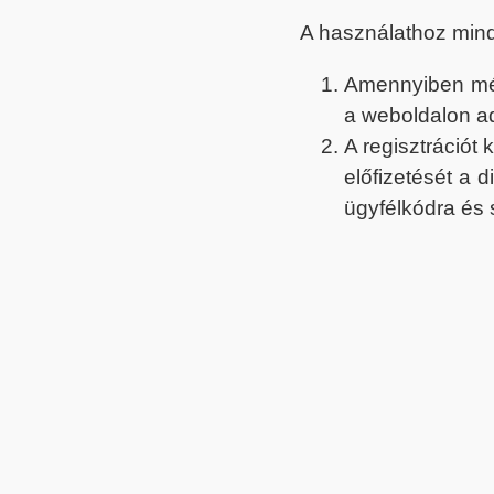
A használathoz min
Amennyiben még 
a weboldalon a
A regisztrációt
előfizetését a 
ügyfélkódra és