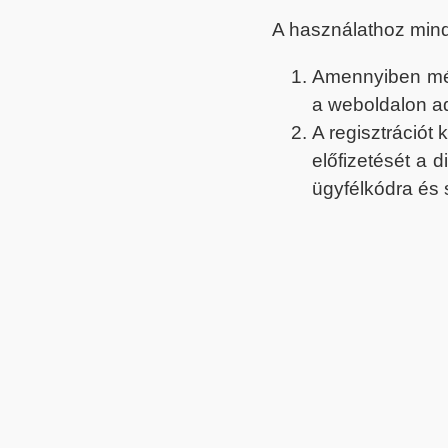
A használathoz min
Amennyiben még 
a weboldalon a
A regisztrációt
előfizetését a 
ügyfélkódra és