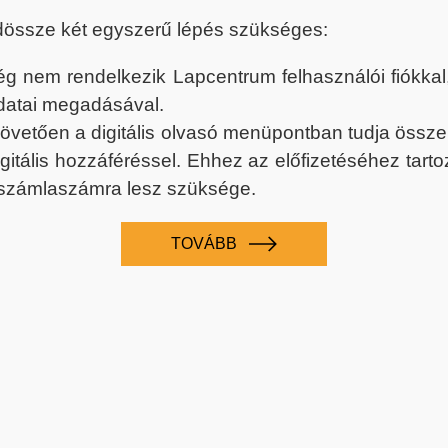
dössze két egyszerű lépés szükséges:
nem rendelkezik Lapcentrum felhasználói fiókkal, k
datai megadásával.
 követően a digitális olvasó menüpontban tudja össz
digitális hozzáféréssel. Ehhez az előfizetéséhez tar
 számlaszámra lesz szüksége.
TOVÁBB