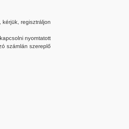
érjük, regisztráljon
ekapcsolni nyomtatott
tozó számlán szereplő