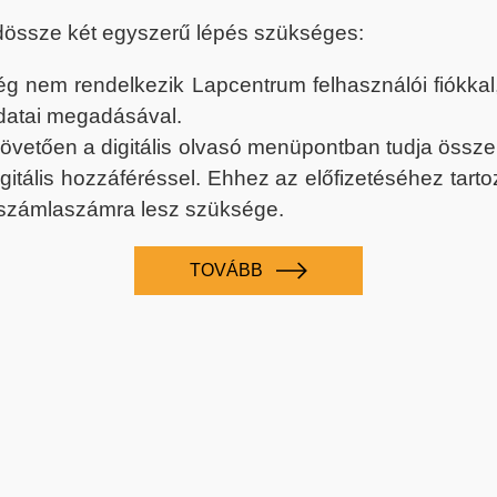
dössze két egyszerű lépés szükséges:
nem rendelkezik Lapcentrum felhasználói fiókkal, k
datai megadásával.
 követően a digitális olvasó menüpontban tudja össz
digitális hozzáféréssel. Ehhez az előfizetéséhez tar
 számlaszámra lesz szüksége.
TOVÁBB