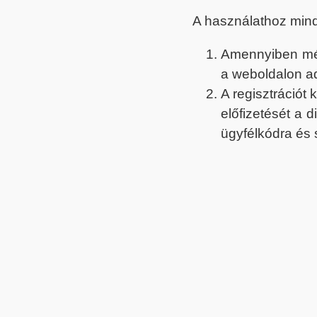
A használathoz min
Amennyiben még 
a weboldalon a
A regisztrációt
előfizetését a 
ügyfélkódra és