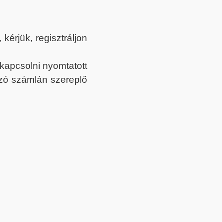
érjük, regisztráljon
ekapcsolni nyomtatott
tozó számlán szereplő