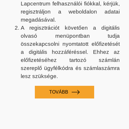
Lapcentrum felhasználói fiókkal, kérjük,
regisztráljon a weboldalon adatai
megadásával.
A regisztrációt követően a digitális
olvasó menüpontban tudja
összekapcsolni nyomtatott előfizetését
a digitális hozzáféréssel. Ehhez az
előfizetéséhez tartozó számlán
szereplő ügyfélkódra és számlaszámra
lesz szüksége.
TOVÁBB