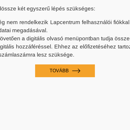
dössze két egyszerű lépés szükséges:
nem rendelkezik Lapcentrum felhasználói fiókkal, k
datai megadásával.
 követően a digitális olvasó menüpontban tudja össz
digitális hozzáféréssel. Ehhez az előfizetéséhez tar
 számlaszámra lesz szüksége.
TOVÁBB