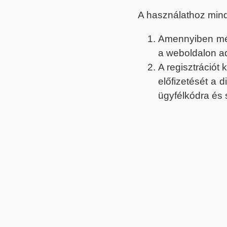
A használathoz min
Amennyiben még 
a weboldalon a
A regisztrációt
előfizetését a 
ügyfélkódra és