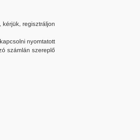
érjük, regisztráljon
ekapcsolni nyomtatott
tozó számlán szereplő