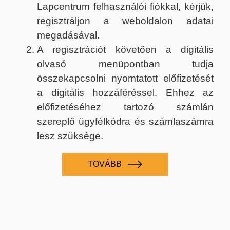
Lapcentrum felhasználói fiókkal, kérjük,
regisztráljon a weboldalon adatai
megadásával.
A regisztrációt követően a digitális
olvasó menüpontban tudja
összekapcsolni nyomtatott előfizetését
a digitális hozzáféréssel. Ehhez az
előfizetéséhez tartozó számlán
szereplő ügyfélkódra és számlaszámra
lesz szüksége.
TOVÁBB