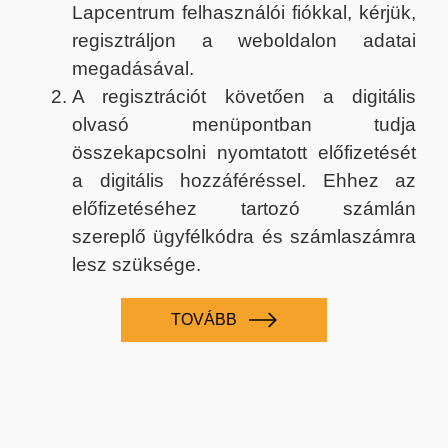
Lapcentrum felhasználói fiókkal, kérjük,
regisztráljon a weboldalon adatai
megadásával.
A regisztrációt követően a digitális
olvasó menüpontban tudja
összekapcsolni nyomtatott előfizetését
a digitális hozzáféréssel. Ehhez az
előfizetéséhez tartozó számlán
szereplő ügyfélkódra és számlaszámra
lesz szüksége.
TOVÁBB