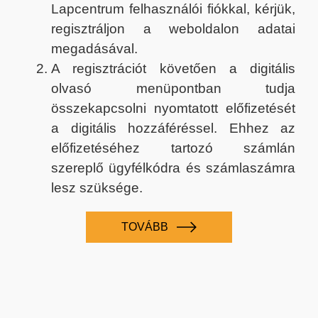
Lapcentrum felhasználói fiókkal, kérjük,
regisztráljon a weboldalon adatai
megadásával.
A regisztrációt követően a digitális
olvasó menüpontban tudja
összekapcsolni nyomtatott előfizetését
a digitális hozzáféréssel. Ehhez az
előfizetéséhez tartozó számlán
szereplő ügyfélkódra és számlaszámra
lesz szüksége.
TOVÁBB