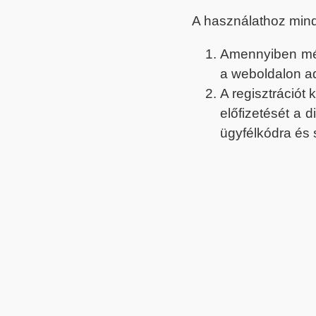
A használathoz min
Amennyiben még 
a weboldalon a
A regisztrációt
előfizetését a 
ügyfélkódra és