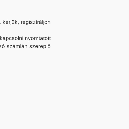
érjük, regisztráljon
ekapcsolni nyomtatott
tozó számlán szereplő