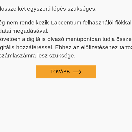
dössze két egyszerű lépés szükséges:
nem rendelkezik Lapcentrum felhasználói fiókkal, k
datai megadásával.
 követően a digitális olvasó menüpontban tudja össz
digitális hozzáféréssel. Ehhez az előfizetéséhez tar
 számlaszámra lesz szüksége.
TOVÁBB