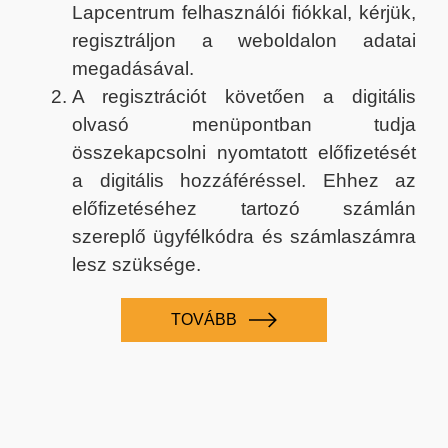
Lapcentrum felhasználói fiókkal, kérjük,
regisztráljon a weboldalon adatai
megadásával.
A regisztrációt követően a digitális
olvasó menüpontban tudja
összekapcsolni nyomtatott előfizetését
a digitális hozzáféréssel. Ehhez az
előfizetéséhez tartozó számlán
szereplő ügyfélkódra és számlaszámra
lesz szüksége.
TOVÁBB