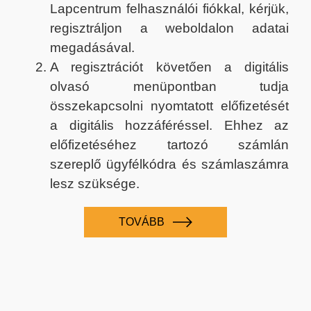
Lapcentrum felhasználói fiókkal, kérjük,
regisztráljon a weboldalon adatai
megadásával.
A regisztrációt követően a digitális
olvasó menüpontban tudja
összekapcsolni nyomtatott előfizetését
a digitális hozzáféréssel. Ehhez az
előfizetéséhez tartozó számlán
szereplő ügyfélkódra és számlaszámra
lesz szüksége.
TOVÁBB