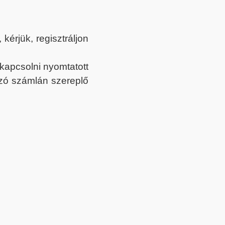
érjük, regisztráljon
ekapcsolni nyomtatott
tozó számlán szereplő