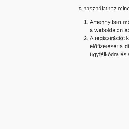
A használathoz min
Amennyiben még 
a weboldalon a
A regisztrációt
előfizetését a 
ügyfélkódra és