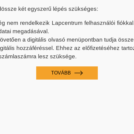
dössze két egyszerű lépés szükséges:
nem rendelkezik Lapcentrum felhasználói fiókkal, k
datai megadásával.
 követően a digitális olvasó menüpontban tudja össz
digitális hozzáféréssel. Ehhez az előfizetéséhez tar
 számlaszámra lesz szüksége.
TOVÁBB