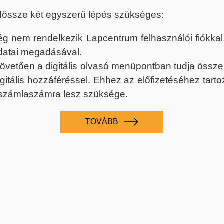
dössze két egyszerű lépés szükséges:
nem rendelkezik Lapcentrum felhasználói fiókkal, k
datai megadásával.
 követően a digitális olvasó menüpontban tudja össz
digitális hozzáféréssel. Ehhez az előfizetéséhez tar
 számlaszámra lesz szüksége.
TOVÁBB