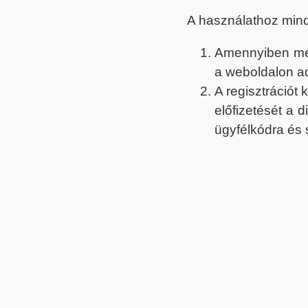
A használathoz min
Amennyiben még 
a weboldalon a
A regisztrációt
előfizetését a 
ügyfélkódra és