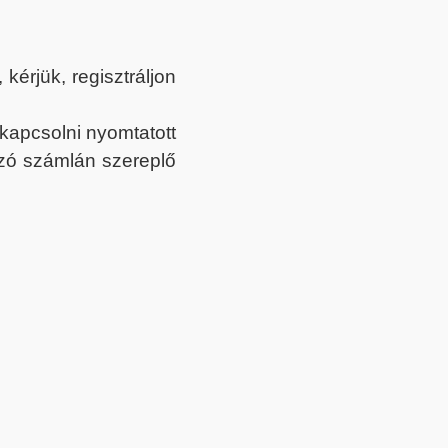
érjük, regisztráljon
ekapcsolni nyomtatott
tozó számlán szereplő