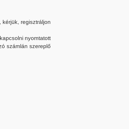
érjük, regisztráljon
ekapcsolni nyomtatott
tozó számlán szereplő