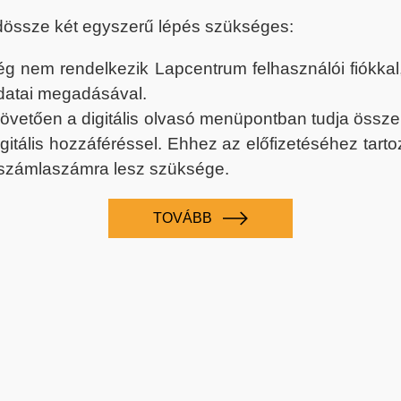
dössze két egyszerű lépés szükséges:
nem rendelkezik Lapcentrum felhasználói fiókkal, k
datai megadásával.
 követően a digitális olvasó menüpontban tudja össz
digitális hozzáféréssel. Ehhez az előfizetéséhez tar
 számlaszámra lesz szüksége.
TOVÁBB