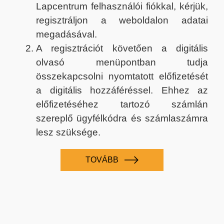
Lapcentrum felhasználói fiókkal, kérjük,
regisztráljon a weboldalon adatai
megadásával.
A regisztrációt követően a digitális
olvasó menüpontban tudja
összekapcsolni nyomtatott előfizetését
a digitális hozzáféréssel. Ehhez az
előfizetéséhez tartozó számlán
szereplő ügyfélkódra és számlaszámra
lesz szüksége.
TOVÁBB