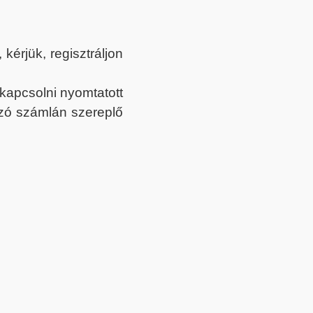
érjük, regisztráljon
ekapcsolni nyomtatott
tozó számlán szereplő