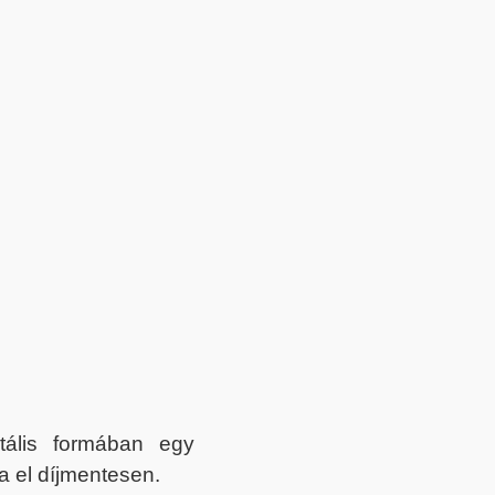
itális formában egy
a el díjmentesen.