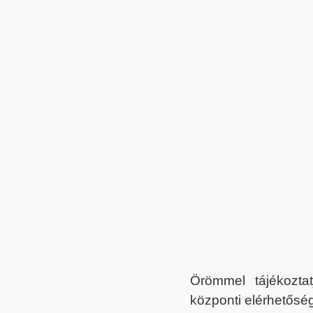
Örömmel tájékoztat
központi elérhetőség