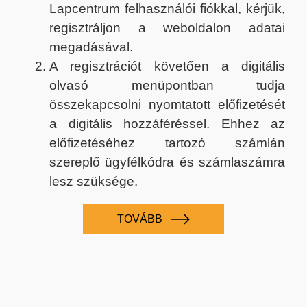
Lapcentrum felhasználói fiókkal, kérjük,
regisztráljon a weboldalon adatai
megadásával.
A regisztrációt követően a digitális
olvasó menüpontban tudja
összekapcsolni nyomtatott előfizetését
a digitális hozzáféréssel. Ehhez az
előfizetéséhez tartozó számlán
szereplő ügyfélkódra és számlaszámra
lesz szüksége.
TOVÁBB