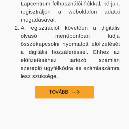
Lapcentrum felhasználói fiókkal, kérjük,
regisztráljon a weboldalon adatai
megadásával.
A regisztrációt követően a digitális
olvasó menüpontban tudja
összekapcsolni nyomtatott előfizetését
a digitális hozzáféréssel. Ehhez az
előfizetéséhez tartozó számlán
szereplő ügyfélkódra és számlaszámra
lesz szüksége.
TOVÁBB