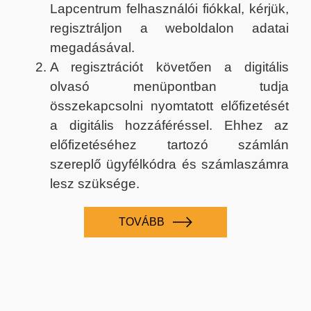
Lapcentrum felhasználói fiókkal, kérjük,
regisztráljon a weboldalon adatai
megadásával.
A regisztrációt követően a digitális
olvasó menüpontban tudja
összekapcsolni nyomtatott előfizetését
a digitális hozzáféréssel. Ehhez az
előfizetéséhez tartozó számlán
szereplő ügyfélkódra és számlaszámra
lesz szüksége.
TOVÁBB