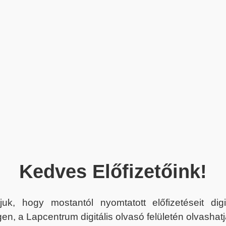
Kedves Előfizetőink!
juk, hogy mostantól nyomtatott előfizetéseit dig
en, a Lapcentrum digitális olvasó felületén olvashatj