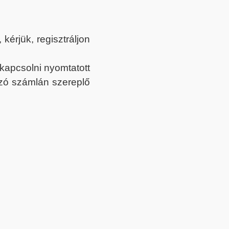
érjük, regisztráljon
ekapcsolni nyomtatott
tozó számlán szereplő