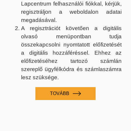
Lapcentrum felhasználói fiókkal, kérjük,
regisztráljon a weboldalon adatai
megadásával.
A regisztrációt követően a digitális
olvasó menüpontban tudja
összekapcsolni nyomtatott előfizetését
a digitális hozzáféréssel. Ehhez az
előfizetéséhez tartozó számlán
szereplő ügyfélkódra és számlaszámra
lesz szüksége.
TOVÁBB