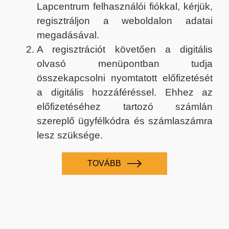
Lapcentrum felhasználói fiókkal, kérjük,
regisztráljon a weboldalon adatai
megadásával.
A regisztrációt követően a digitális
olvasó menüpontban tudja
összekapcsolni nyomtatott előfizetését
a digitális hozzáféréssel. Ehhez az
előfizetéséhez tartozó számlán
szereplő ügyfélkódra és számlaszámra
lesz szüksége.
TOVÁBB