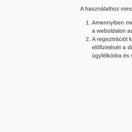
A használathoz min
Amennyiben még 
a weboldalon a
A regisztrációt
előfizetését a 
ügyfélkódra és