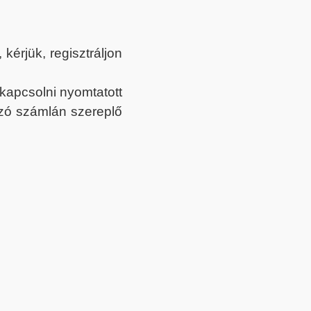
érjük, regisztráljon
ekapcsolni nyomtatott
tozó számlán szereplő