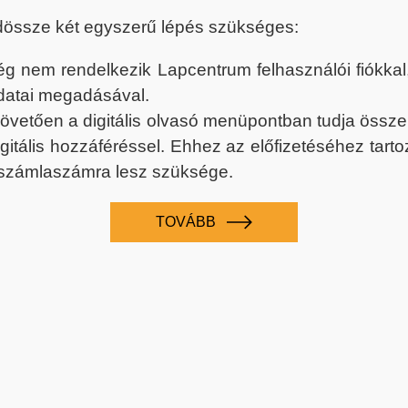
dössze két egyszerű lépés szükséges:
nem rendelkezik Lapcentrum felhasználói fiókkal, k
datai megadásával.
 követően a digitális olvasó menüpontban tudja össz
digitális hozzáféréssel. Ehhez az előfizetéséhez tar
 számlaszámra lesz szüksége.
TOVÁBB