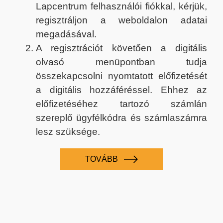
Lapcentrum felhasználói fiókkal, kérjük,
regisztráljon a weboldalon adatai
megadásával.
A regisztrációt követően a digitális
olvasó menüpontban tudja
összekapcsolni nyomtatott előfizetését
a digitális hozzáféréssel. Ehhez az
előfizetéséhez tartozó számlán
szereplő ügyfélkódra és számlaszámra
lesz szüksége.
TOVÁBB