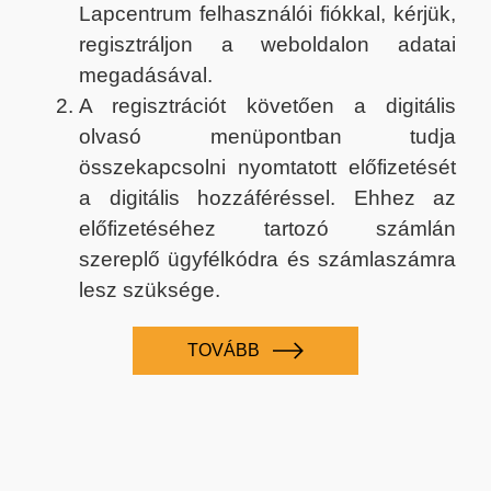
Lapcentrum felhasználói fiókkal, kérjük,
regisztráljon a weboldalon adatai
megadásával.
A regisztrációt követően a digitális
olvasó menüpontban tudja
összekapcsolni nyomtatott előfizetését
a digitális hozzáféréssel. Ehhez az
előfizetéséhez tartozó számlán
szereplő ügyfélkódra és számlaszámra
lesz szüksége.
TOVÁBB