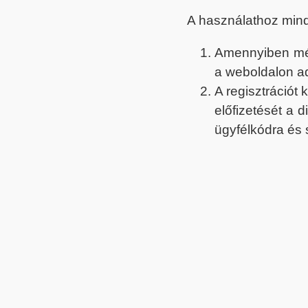
A használathoz min
Amennyiben még 
a weboldalon a
A regisztrációt
előfizetését a 
ügyfélkódra és