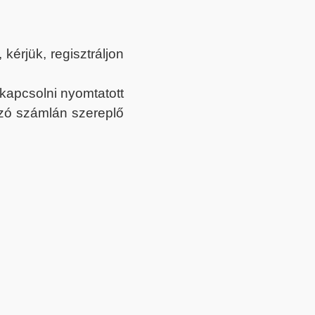
érjük, regisztráljon
ekapcsolni nyomtatott
tozó számlán szereplő