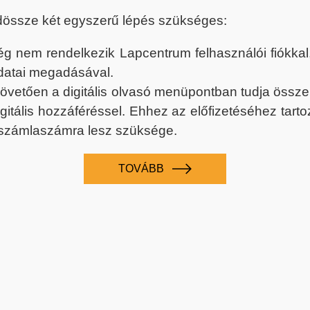
dössze két egyszerű lépés szükséges:
nem rendelkezik Lapcentrum felhasználói fiókkal, k
datai megadásával.
 követően a digitális olvasó menüpontban tudja össz
digitális hozzáféréssel. Ehhez az előfizetéséhez tar
 számlaszámra lesz szüksége.
TOVÁBB