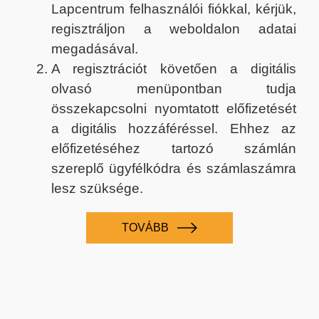
Lapcentrum felhasználói fiókkal, kérjük,
regisztráljon a weboldalon adatai
megadásával.
A regisztrációt követően a digitális
olvasó menüpontban tudja
összekapcsolni nyomtatott előfizetését
a digitális hozzáféréssel. Ehhez az
előfizetéséhez tartozó számlán
szereplő ügyfélkódra és számlaszámra
lesz szüksége.
TOVÁBB